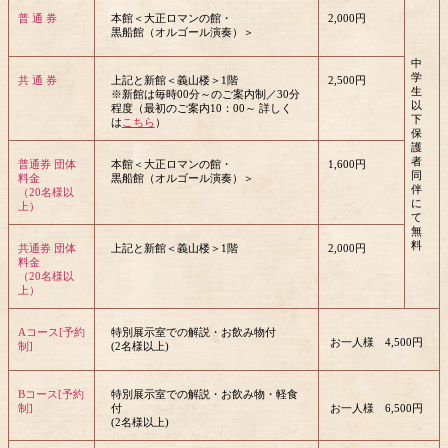
普 通 券
本館＜大正ロマンの館・
2,000円
黒船館（オルゴール演奏）＞
中
学
共 通 券
上記と新館＜義山楼＞1階
2,500円
生
※新館は毎時00分～のご案内制／30分
以
程度（最初のご案内10：00～ 詳しく
下
は
こちら
）
保
護
者
普通券 団体
本館＜大正ロマンの館・
1,600円
同
料金
黒船館（オルゴール演奏）＞
伴
（20名様以
に
上）
て
無
料
共通券 団体
上記と新館＜義山楼＞1階
2,000円
料金
（20名様以
上）
Aコース[予約
特別展示室での解説・お飲み物付
お一人様
4,500円
制]
(2名様以上)
Bコース[予約
特別展示室での解説・お飲み物・軽食
制]
付
お一人様
6,500円
(2名様以上)