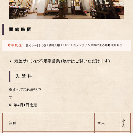
港屋サロンは不定期営業 (展示はご覧いただけます)
※すべて税込表記で
R8年4月1日改定
小
券 種
大 人
人