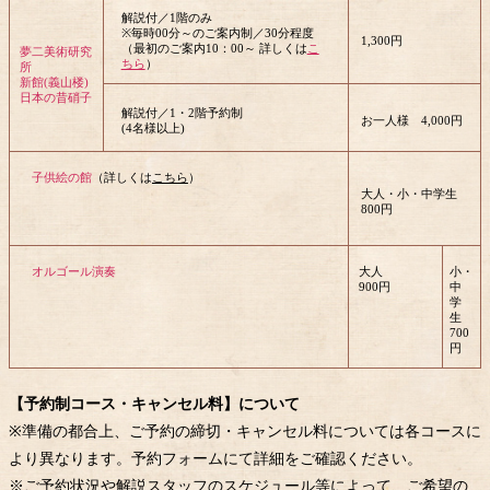
解説付／1階のみ
※毎時00分～のご案内制／30分程度
1,300円
（最初のご案内10：00～ 詳しくは
こ
夢二美術研究
ちら
）
所
新館(義山楼)
日本の昔硝子
解説付／1・2階予約制
お一人様
4,000円
(4名様以上)
子供絵の館
（詳しくは
こちら
）
大人・小・中学生
800円
オルゴール演奏
大人
小・
900円
中
学
生
700
円
【予約制コース・キャンセル料】について
※準備の都合上、ご予約の締切・キャンセル料については各コースに
より異なります。予約フォームにて詳細をご確認ください。
※ご予約状況や解説スタッフのスケジュール等によって、ご希望の