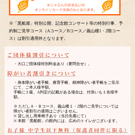
※「黒船屋」特別公開、記念館コンサート等の特別行事、予
約制ご見学コース（Aコース／Bコース／義山楼1・2階コー
ス）は割引適用外となります。
・大口ご団体様特別料金あり（要問合せ）。
・身体障がい者手帳、療育手帳、精神障がい者手帳をご呈示
にて、ご本人様半額。
手帳に１級、A判定の記載がある場合は、付添いも１名様半
額。
※ ただしＡ・Ｂコース、義山楼１・2階のご見学については
障がい者割引の適用はございません。
※ 貸し出し用車椅子あり（当日先着にて）
※ 本館「黒船館」の館内には、広めのトイレがございます。