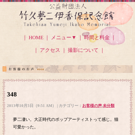
｜ HOME ｜
メニュー▼
｜ 時間と料金 ｜
｜ アクセス
｜ 撮影について ｜
348
2013年10月5日（9:51 AM） | カテゴリー：
お客様の声
,
未分類
夢二凄い。大正時代のポップアーティストって感じ。猫
可愛かった。