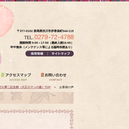
〒377-0102 群馬県渋川市伊香保町544-119
開館時間 9:00～17:00（最終入館16:00）
年中無休（メンテナンス等による臨時休館あり）
竹久夢二記念館（大正ロマンの森）TOP
＞
お客様の声