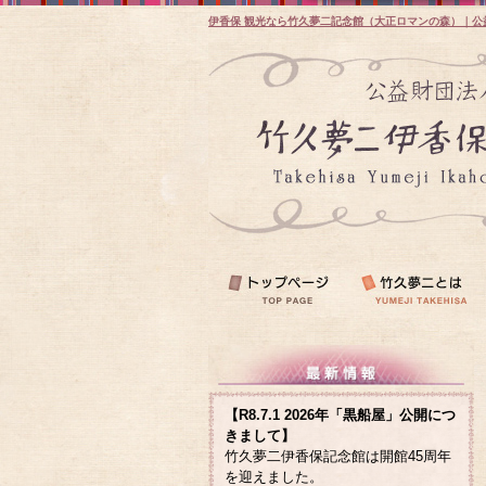
伊香保 観光なら竹久夢二記念館（大正ロマンの森）｜公
【R8.7.1 2026年「黒船屋」公開につ
きまして】
竹久夢二伊香保記念館は開館45周年
を迎えました。