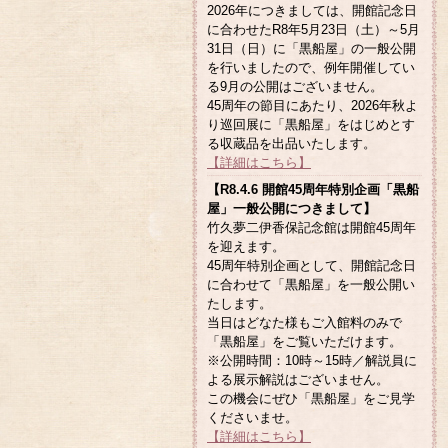
2026年につきましては、開館記念日
に合わせたR8年5月23日（土）～5月
31日（日）に「黒船屋」の一般公開
を行いましたので、例年開催してい
る9月の公開はございません。
45周年の節目にあたり、2026年秋よ
り巡回展に「黒船屋」をはじめとす
る収蔵品を出品いたします。
【詳細はこちら】
【R8.4.6 開館45周年特別企画「黒船
屋」一般公開につきまして】
竹久夢二伊香保記念館は開館45周年
を迎えます。
45周年特別企画として、開館記念日
に合わせて「黒船屋」を一般公開い
たします。
当日はどなた様もご入館料のみで
「黒船屋」をご覧いただけます。
※公開時間：10時～15時／解説員に
よる展示解説はございません。
この機会にぜひ「黒船屋」をご見学
くださいませ。
【詳細はこちら】