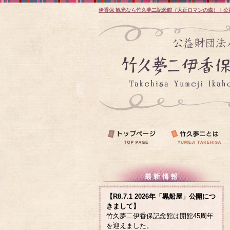
伊香保 観光なら竹久夢二記念館（大正ロマンの森）｜公
【R8.7.1 2026年「黒船屋」公開につ
きまして】
竹久夢二伊香保記念館は開館45周年
を迎えました。