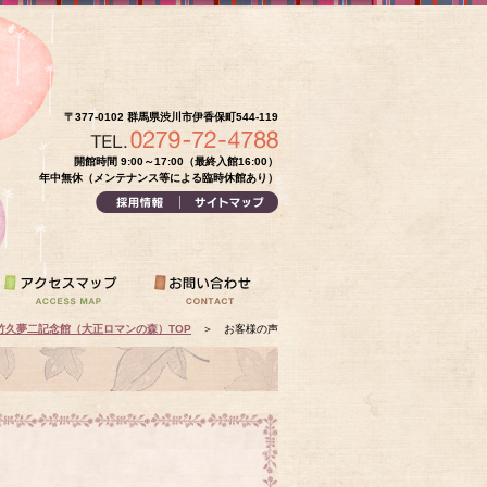
〒377-0102 群馬県渋川市伊香保町544-119
開館時間 9:00～17:00（最終入館16:00）
年中無休（メンテナンス等による臨時休館あり）
竹久夢二記念館（大正ロマンの森）TOP
＞
お客様の声