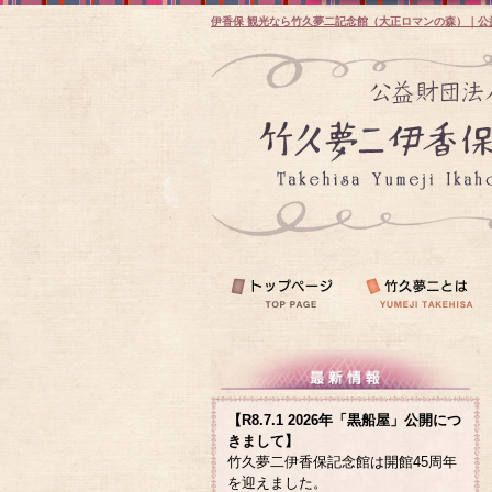
伊香保 観光なら竹久夢二記念館（大正ロマンの森）｜公
【R8.7.1 2026年「黒船屋」公開につ
きまして】
竹久夢二伊香保記念館は開館45周年
を迎えました。