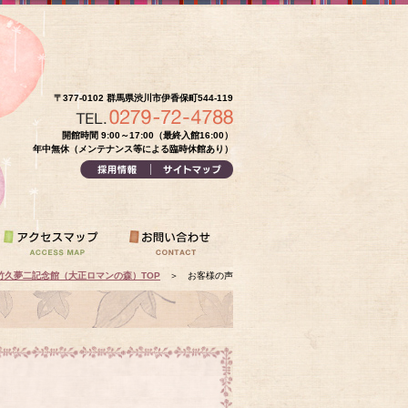
〒377-0102 群馬県渋川市伊香保町544-119
開館時間 9:00～17:00（最終入館16:00）
年中無休（メンテナンス等による臨時休館あり）
竹久夢二記念館（大正ロマンの森）TOP
＞
お客様の声