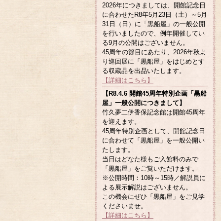
2026年につきましては、開館記念日
に合わせたR8年5月23日（土）～5月
31日（日）に「黒船屋」の一般公開
を行いましたので、例年開催してい
る9月の公開はございません。
45周年の節目にあたり、2026年秋よ
り巡回展に「黒船屋」をはじめとす
る収蔵品を出品いたします。
【詳細はこちら】
【R8.4.6 開館45周年特別企画「黒船
屋」一般公開につきまして】
竹久夢二伊香保記念館は開館45周年
を迎えます。
45周年特別企画として、開館記念日
に合わせて「黒船屋」を一般公開い
たします。
当日はどなた様もご入館料のみで
「黒船屋」をご覧いただけます。
※公開時間：10時～15時／解説員に
よる展示解説はございません。
この機会にぜひ「黒船屋」をご見学
くださいませ。
【詳細はこちら】