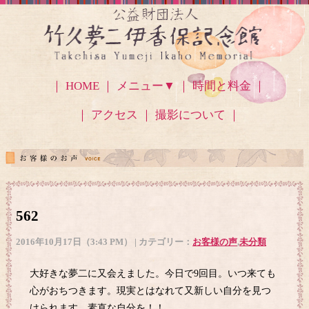
｜ HOME ｜
メニュー▼
｜ 時間と料金 ｜
｜ アクセス
｜ 撮影について ｜
562
2016年10月17日（3:43 PM） | カテゴリー：
お客様の声
,
未分類
大好きな夢二に又会えました。今日で9回目。いつ来ても
心がおちつきます。現実とはなれて又新しい自分を見つ
けられます。素直な自分を！！