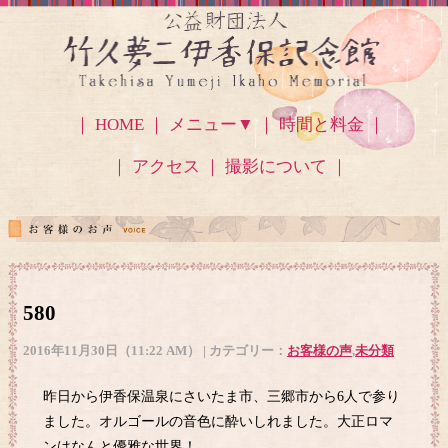
｜ HOME ｜
メニュー▼
｜ 時間と料金 ｜
｜ アクセス
｜ 撮影について ｜
580
2016年11月30日（11:22 AM） | カテゴリー：
お客様の声
,
未分類
昨日から伊香保温泉にさいたま市、三郷市から6人で参り
ました。オルゴールの音色に酔いしれました。大正ロマ
ンはなんと優雅な世界！