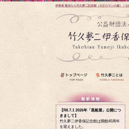
伊香保 観光なら竹久夢二記念館（大正ロマンの森）｜公
【R8.7.1 2026年「黒船屋」公開につ
きまして】
竹久夢二伊香保記念館は開館45周年
を迎えました。