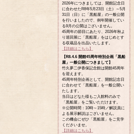
2026年につきましては、開館記念日
に合わせたR8年5月23日（土）～5月
31日（日）に「黒船屋」の一般公開
を行いましたので、例年開催してい
る9月の公開はございません。
45周年の節目にあたり、2026年秋よ
り巡回展に「黒船屋」をはじめとす
る収蔵品を出品いたします。
【詳細はこちら】
【R8.4.6 開館45周年特別企画「黒船
屋」一般公開につきまして】
竹久夢二伊香保記念館は開館45周年
を迎えます。
45周年特別企画として、開館記念日
に合わせて「黒船屋」を一般公開い
たします。
当日はどなた様もご入館料のみで
「黒船屋」をご覧いただけます。
※公開時間：10時～15時／解説員に
よる展示解説はございません。
この機会にぜひ「黒船屋」をご見学
くださいませ。
【詳細はこちら】