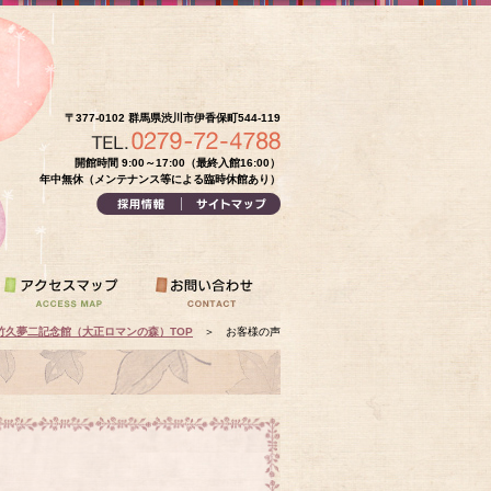
〒377-0102 群馬県渋川市伊香保町544-119
開館時間 9:00～17:00（最終入館16:00）
年中無休（メンテナンス等による臨時休館あり）
竹久夢二記念館（大正ロマンの森）TOP
＞
お客様の声