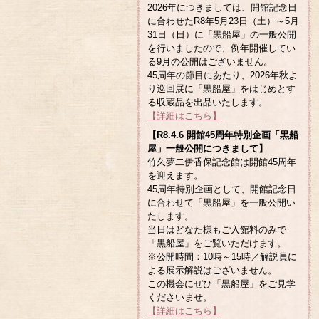
2026年につきましては、開館記念日
に合わせたR8年5月23日（土）～5月
31日（日）に「黒船屋」の一般公開
を行いましたので、例年開催してい
る9月の公開はございません。
45周年の節目にあたり、2026年秋よ
り巡回展に「黒船屋」をはじめとす
る収蔵品を出品いたします。
【詳細はこちら】
【R8.4.6 開館45周年特別企画「黒船
屋」一般公開につきまして】
竹久夢二伊香保記念館は開館45周年
を迎えます。
45周年特別企画として、開館記念日
に合わせて「黒船屋」を一般公開い
たします。
当日はどなた様もご入館料のみで
「黒船屋」をご覧いただけます。
※公開時間：10時～15時／解説員に
よる展示解説はございません。
この機会にぜひ「黒船屋」をご見学
くださいませ。
【詳細はこちら】