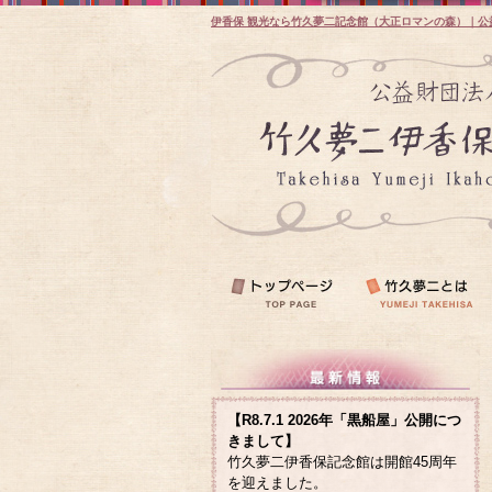
伊香保 観光なら竹久夢二記念館（大正ロマンの森）｜公
【R8.7.1 2026年「黒船屋」公開につ
きまして】
竹久夢二伊香保記念館は開館45周年
を迎えました。