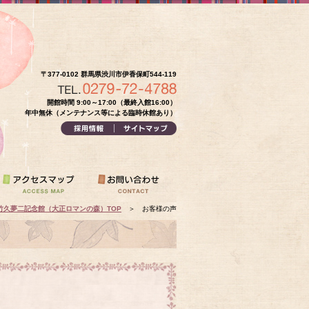
〒377-0102 群馬県渋川市伊香保町544-119
開館時間 9:00～17:00（最終入館16:00）
年中無休（メンテナンス等による臨時休館あり）
竹久夢二記念館（大正ロマンの森）TOP
＞
お客様の声