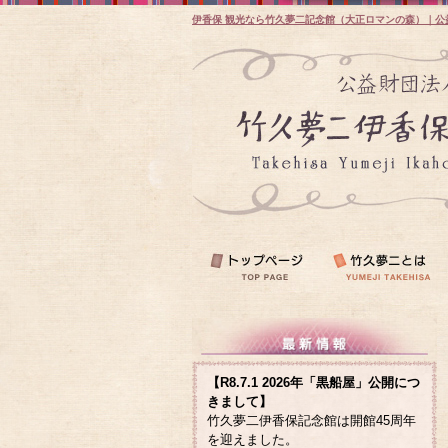
伊香保 観光なら竹久夢二記念館（大正ロマンの森）｜公
【R8.7.1 2026年「黒船屋」公開につ
きまして】
竹久夢二伊香保記念館は開館45周年
を迎えました。