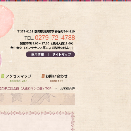
〒377-0102 群馬県渋川市伊香保町544-119
開館時間 9:00～17:00（最終入館16:00）
年中無休（メンテナンス等による臨時休館あり）
竹久夢二記念館（大正ロマンの森）TOP
＞
お客様の声