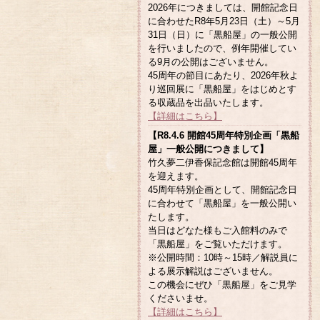
2026年につきましては、開館記念日
に合わせたR8年5月23日（土）～5月
31日（日）に「黒船屋」の一般公開
を行いましたので、例年開催してい
る9月の公開はございません。
45周年の節目にあたり、2026年秋よ
り巡回展に「黒船屋」をはじめとす
る収蔵品を出品いたします。
【詳細はこちら】
【R8.4.6 開館45周年特別企画「黒船
屋」一般公開につきまして】
竹久夢二伊香保記念館は開館45周年
を迎えます。
45周年特別企画として、開館記念日
に合わせて「黒船屋」を一般公開い
たします。
当日はどなた様もご入館料のみで
「黒船屋」をご覧いただけます。
※公開時間：10時～15時／解説員に
よる展示解説はございません。
この機会にぜひ「黒船屋」をご見学
くださいませ。
【詳細はこちら】