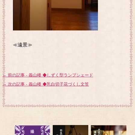
≪遠景≫
← 前の記事 - 義山楼 ◆しずく型ランプシェード
→ 次の記事 - 義山楼 ◆乳白切子花づくし文笠