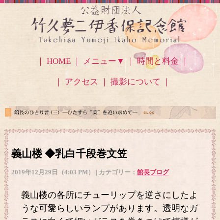
｜ HOME ｜
メニュー▼
｜ 時間と料金 ｜
｜ アクセス
｜ 撮影について ｜
義山楼 ◆乳白千段巻文笠
2019年12月29日（4:03 PM） | カテゴリー：
館長ブログ
義山楼の各所にチューリップを逆さにしたよ
うな可愛らしいランプがあります。透明なガ