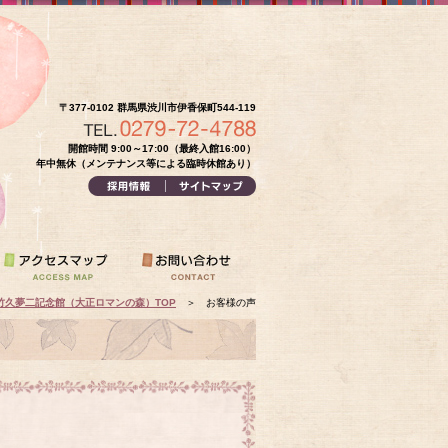
〒377-0102 群馬県渋川市伊香保町544-119
開館時間 9:00～17:00（最終入館16:00）
年中無休（メンテナンス等による臨時休館あり）
竹久夢二記念館（大正ロマンの森）TOP
＞
お客様の声