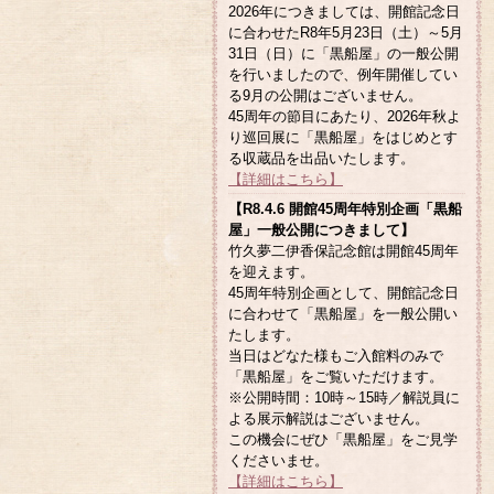
2026年につきましては、開館記念日
に合わせたR8年5月23日（土）～5月
31日（日）に「黒船屋」の一般公開
を行いましたので、例年開催してい
る9月の公開はございません。
45周年の節目にあたり、2026年秋よ
り巡回展に「黒船屋」をはじめとす
る収蔵品を出品いたします。
【詳細はこちら】
【R8.4.6 開館45周年特別企画「黒船
屋」一般公開につきまして】
竹久夢二伊香保記念館は開館45周年
を迎えます。
45周年特別企画として、開館記念日
に合わせて「黒船屋」を一般公開い
たします。
当日はどなた様もご入館料のみで
「黒船屋」をご覧いただけます。
※公開時間：10時～15時／解説員に
よる展示解説はございません。
この機会にぜひ「黒船屋」をご見学
くださいませ。
【詳細はこちら】