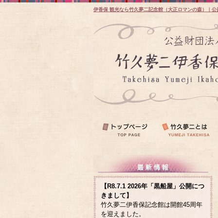
伊香保 観光なら竹久夢二記念館（大正ロマンの森）｜公
【R8.7.1 2026年「黒船屋」公開につ
きまして】
竹久夢二伊香保記念館は開館45周年
を迎えました。